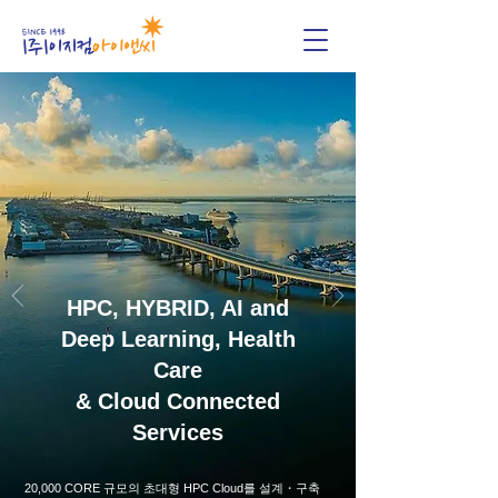
HPC, HYBRID, AI and
Deep Learning, Health
Care
& Cloud Connected
Services
20,000 CORE 규모의 초대형 HPC Cloud를 설계・구축